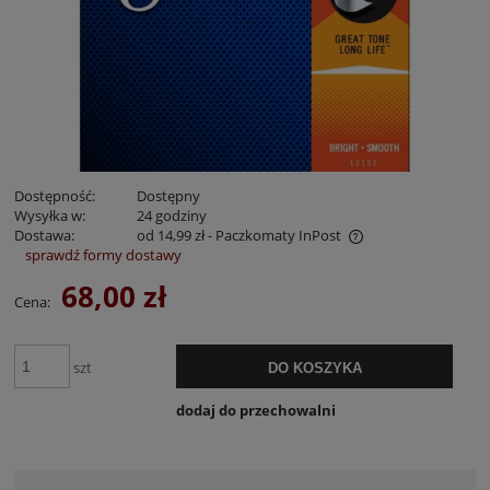
Dostępność:
Dostępny
Wysyłka w:
24 godziny
Dostawa:
od 14,99 zł
- Paczkomaty InPost
sprawdź formy dostawy
Cena nie zawiera ewentualnych kosztów płatności
68,00 zł
Cena:
szt
DO KOSZYKA
dodaj do przechowalni