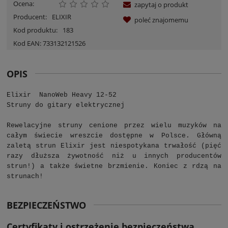
Ocena:
zapytaj o produkt
Producent:
ELIXIR
poleć znajomemu
Kod produktu:
183
Kod EAN:
733132121526
OPIS
Elixir NanoWeb Heavy 12-52
Struny do gitary elektrycznej
Rewelacyjne struny cenione przez wielu muzyków na
całym świecie wreszcie dostępne w Polsce. Główną
zaletą strun Elixir jest niespotykana trwałość (pięć
razy dłuższa żywotność niż u innych producentów
strun!) a także świetne brzmienie. Koniec z rdzą na
strunach!
BEZPIECZEŃSTWO
Certyfikaty i ostrzeżenie bezpieczeństwa