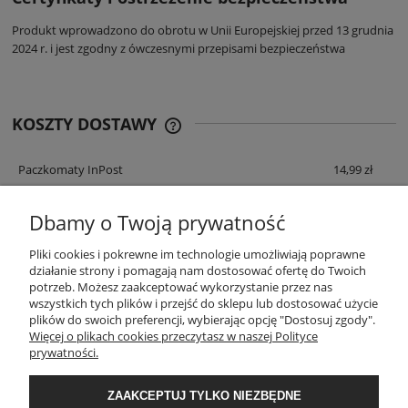
Produkt wprowadzono do obrotu w Unii Europejskiej przed 13 grudnia
2024 r. i jest zgodny z ówczesnymi przepisami bezpieczeństwa
KOSZTY DOSTAWY
CENA NIE ZAWIERA EWENTUALNYCH
KOSZTÓW PŁATNOŚCI
Paczkomaty InPost
14,99 zł
Przesyłka kurierska (DPD, GLS)
19,00 zł
Dbamy o Twoją prywatność
Przesyłka kurierska pobraniowa (DPD, GLS)
23,00 zł
Pliki cookies i pokrewne im technologie umożliwiają poprawne
działanie strony i pomagają nam dostosować ofertę do Twoich
Odbiór osobisty
0,00 zł
potrzeb. Możesz zaakceptować wykorzystanie przez nas
wszystkich tych plików i przejść do sklepu lub dostosować użycie
plików do swoich preferencji, wybierając opcję "Dostosuj zgody".
Więcej o plikach cookies przeczytasz w naszej Polityce
prywatności.
ZAAKCEPTUJ TYLKO NIEZBĘDNE