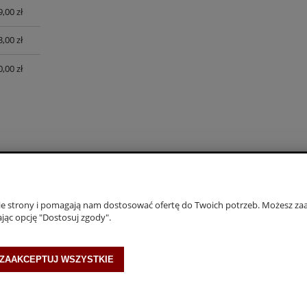
9,00 zł
3,00 zł
0,00 zł
INFORMACJE
nie strony i pomagają nam dostosować ofertę do Twoich potrzeb. Możesz zaa
jąc opcję "Dostosuj zgody".
Polityka cookies
Polityka Prywatności
ZAAKCEPTUJ WSZYSTKIE
Allegro