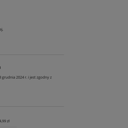
j,
a
rudnia 2024 r. i jest zgodny z
4,99 zł
UALNYCH