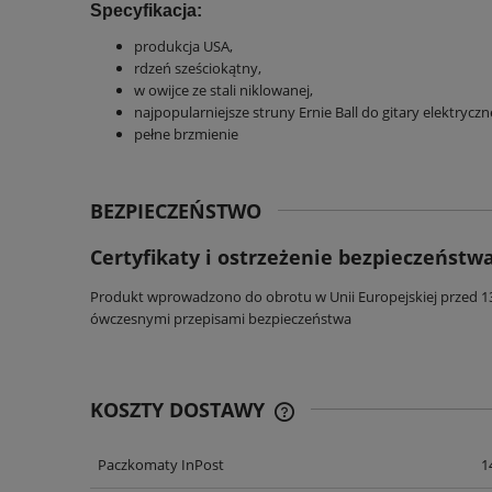
Specyfikacja:
produkcja USA,
rdzeń sześciokątny,
w owijce ze stali niklowanej,
najpopularniejsze struny Ernie Ball do gitary elektryczne
pełne brzmienie
BEZPIECZEŃSTWO
Certyfikaty i ostrzeżenie bezpieczeństw
Produkt wprowadzono do obrotu w Unii Europejskiej przed 13 g
ówczesnymi przepisami bezpieczeństwa
KOSZTY DOSTAWY
Paczkomaty InPost
1
CENA NIE ZAWIERA EWENT
KOSZTÓW PŁATNOŚCI