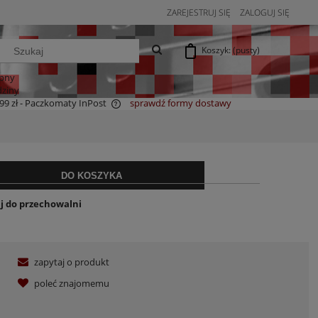
ZAREJESTRUJ SIĘ
ZALOGUJ SIĘ
Koszyk:
(pusty)
pny
dziny
99 zł
- Paczkomaty InPost
sprawdź formy dostawy
a ewentualnych kosztów
DO KOSZYKA
j do przechowalni
zapytaj o produkt
poleć znajomemu