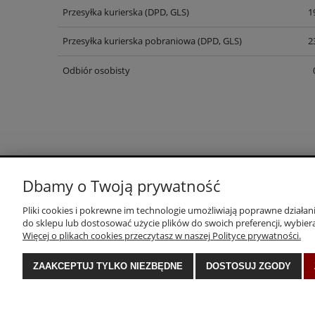
Przesyłka kurierska (DPD, GLS)
1
Przesyłka kurierska pobraniowa (DPD, GLS)
2
Odbiór osobisty
Dbamy o Twoją prywatność
Pliki cookies i pokrewne im technologie umożliwiają poprawne działa
KONTAKT
do sklepu lub dostosować użycie plików do swoich preferencji, wybiera
Więcej o plikach cookies przeczytasz w naszej Polityce prywatności.
FORMY PŁATNOŚCI
CZAS I KOSZTY DOSTAWY
ZAAKCEPTUJ TYLKO NIEZBĘDNE
DOSTOSUJ ZGODY
ZWROTY I REKLAMACJE
REGULAMIN