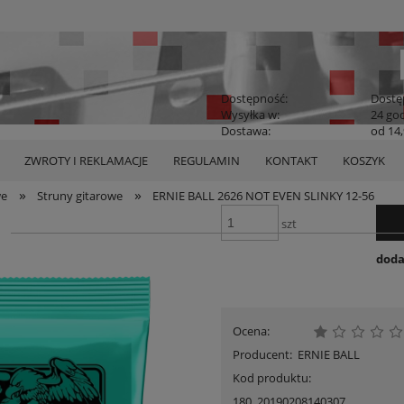
Dostępność:
Dostę
Wysyłka w:
24 go
Dostawa:
od 14,
36,00 zł
ZWROTY I REKLAMACJE
REGULAMIN
KONTAKT
KOSZYK
Cena:
Cena nie zawier
płatności
»
»
we
Struny gitarowe
ERNIE BALL 2626 NOT EVEN SLINKY 12-56
szt
doda
Ocena:
Producent:
ERNIE BALL
Kod produktu:
180_20190208140307