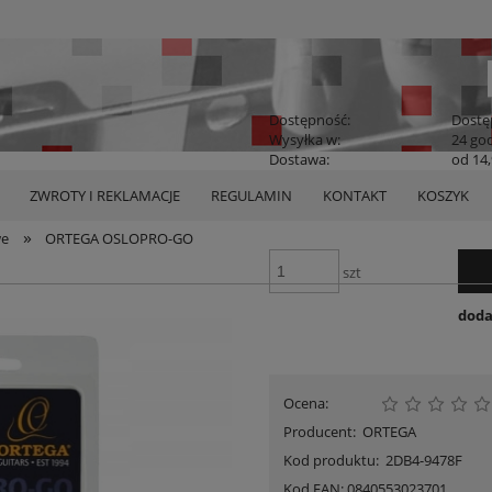
Dostępność:
Dostę
Wysyłka w:
24 go
Dostawa:
od 14,
77,00 zł
ZWROTY I REKLAMACJE
REGULAMIN
KONTAKT
KOSZYK
Cena:
Cena nie zawier
płatności
»
we
ORTEGA OSLOPRO-GO
szt
doda
Ocena:
Producent:
ORTEGA
Kod produktu:
2DB4-9478F
Kod EAN:
0840553023701