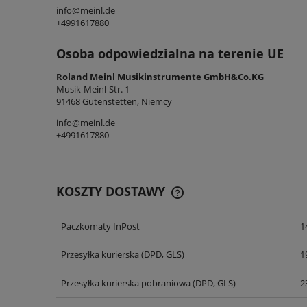
info@meinl.de
+4991617880
Osoba odpowiedzialna na terenie UE
Roland Meinl Musikinstrumente GmbH&Co.KG
Musik-Meinl-Str. 1
91468 Gutenstetten, Niemcy
info@meinl.de
+4991617880
KOSZTY DOSTAWY
Paczkomaty InPost
1
CENA NIE ZAWIERA EWENT
KOSZTÓW PŁATNOŚCI
Przesyłka kurierska (DPD, GLS)
1
Przesyłka kurierska pobraniowa (DPD, GLS)
2