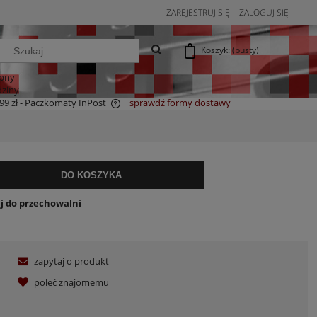
ZAREJESTRUJ SIĘ
ZALOGUJ SIĘ
Koszyk:
(pusty)
pny
dziny
99 zł
- Paczkomaty InPost
sprawdź formy dostawy
a ewentualnych kosztów
DO KOSZYKA
j do przechowalni
zapytaj o produkt
poleć znajomemu