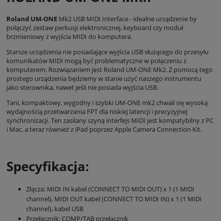
Roland UM-ONE
Mk2 USB MIDI Interface - idealne urządzenie by
połączyć zestaw perkusji elektronicznej, keyboard czy moduł
brzmieniowy z wyjścia MIDI do komputera.
Starsze urządzenia nie posiadające wyjścia USB służącego do przesyłu
komunikatów MIDI mogą być problematyczne w połączeniu z
komputerem. Rozwiązaniem jest Roland UM-ONE Mk2. Z pomocą tego
prostego urządzenia będziemy w stanie użyć naszego instrumentu
jako sterownika, nawet jeśli nie posiada wyjścia USB.
Tani, kompaktowy, wygodny i szybki UM-ONE mk2 chwali się wysoką
wydajnością przetwarzania FPT dla niskiej latencji i precyzyjnej
synchronizacji. Ten zasilany szyną interfejs MIDI jest kompatybilny z PC
i Mac, a teraz również z iPad poprzez Apple Camera Connection Kit.
Specyfikacja:
Złącza: MIDI IN kabel (CONNECT TO MIDI OUT) x 1 (1 MIDI
channel), MIDI OUT kabel (CONNECT TO MIDI IN) x 1 (1 MIDI
channel), kabel USB
Przełącznik: COMP/TAB przełącznik