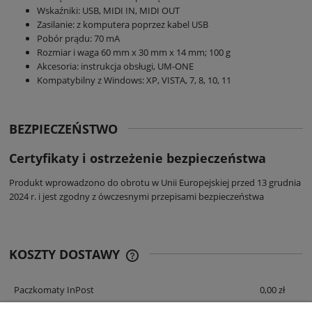
Wskaźniki: USB, MIDI IN, MIDI OUT
Zasilanie: z komputera poprzez kabel USB
Pobór prądu: 70 mA
Rozmiar i waga 60 mm x 30 mm x 14 mm; 100 g
Akcesoria: instrukcja obsługi, UM-ONE
Kompatybilny z Windows: XP, VISTA, 7, 8, 10, 11
BEZPIECZEŃSTWO
Certyfikaty i ostrzeżenie bezpieczeństwa
Produkt wprowadzono do obrotu w Unii Europejskiej przed 13 grudnia
2024 r. i jest zgodny z ówczesnymi przepisami bezpieczeństwa
KOSZTY DOSTAWY
CENA NIE ZAWIERA EWENTUALNYCH
KOSZTÓW PŁATNOŚCI
Paczkomaty InPost
0,00 zł