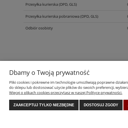
Przesyłka kurierska (DPD, GLS)
CENA NIE ZAWIERA EWENT
KOSZTÓW PŁATNOŚCI
Przesyłka kurierska pobraniowa (DPD, GLS)
Odbiór osobisty
Dbamy o Twoją prywatność
Pliki cookies i pokrewne im technologie umożliwiają poprawne działa
do sklepu lub dostosować użycie plików do swoich preferencji, wybiera
KONTAKT
Więcej o plikach cookies przeczytasz w naszej Polityce prywatności.
FORMY PŁATNOŚCI
CZAS I KOSZTY DOSTAWY
ZAAKCEPTUJ TYLKO NIEZBĘDNE
DOSTOSUJ ZGODY
ZWROTY I REKLAMACJE
REGULAMIN