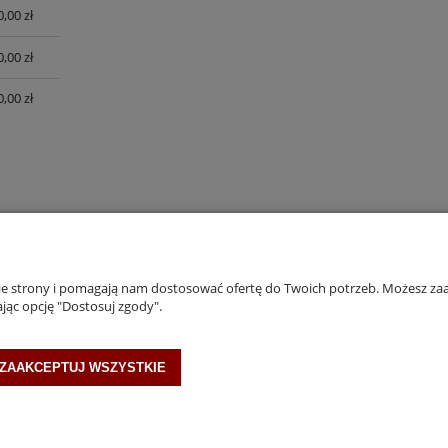
0,00 zł
UALNYCH
0,00 zł
0,00 zł
INFORMACJE
nie strony i pomagają nam dostosować ofertę do Twoich potrzeb. Możesz zaa
jąc opcję "Dostosuj zgody".
Polityka cookies
Polityka Prywatności
ZAAKCEPTUJ WSZYSTKIE
Allegro