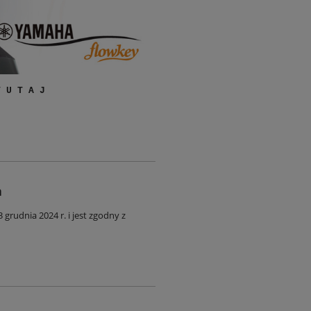
T U T A J
a
rudnia 2024 r. i jest zgodny z