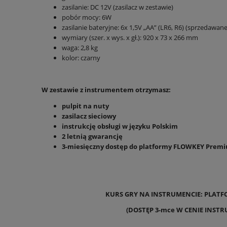
zasilanie: DC 12V (zasilacz w zestawie)
pobór mocy: 6W
zasilanie bateryjne: 6x 1,5V „AA” (LR6, R6) (sprzedawa
wymiary (szer. x wys. x gł.): 920 x 73 x 266 mm
waga: 2,8 kg
kolor: czarny
W zestawie z instrumentem otrzymasz:
pulpit na nuty
zasilacz sieciowy
instrukcję obsługi w języku Polskim
2 letnią gwarancję
3-miesięczny dostęp do platformy FLOWKEY Premiu
KURS GRY NA INSTRUMENCIE: PLAT
(DOSTĘP 3-mce W CENIE INST