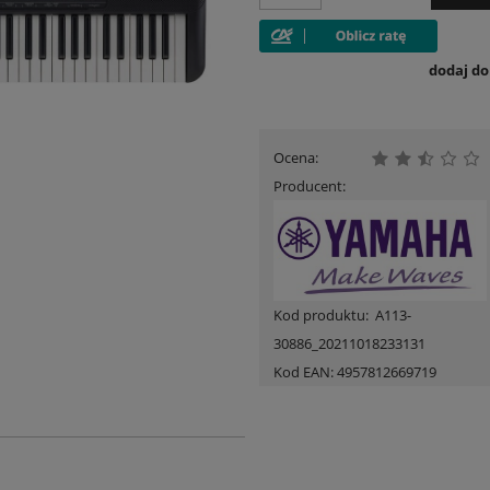
dodaj d
Ocena:
Producent:
Kod produktu:
A113-
30886_20211018233131
Kod EAN:
4957812669719