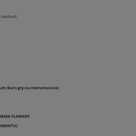
ne osobno)
m (kurs gry na instrumencie)
FORMA FLOWKEY
RUMENTU)