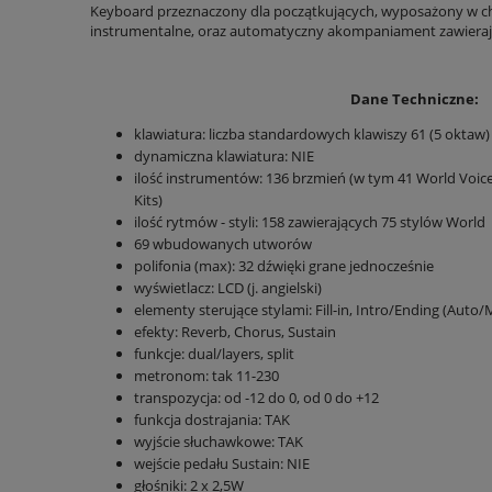
Keyboard przeznaczony dla początkujących, wyposażony w c
instrumentalne, oraz automatyczny akompaniament zawierając
Dane Techniczne:
klawiatura: liczba standardowych klawiszy 61 (5 oktaw)
dynamiczna klawiatura: NIE
ilość instrumentów: 136 brzmień (w tym 41 World Voic
Kits)
ilość rytmów - styli: 158 zawierających 75 stylów World
69 wbudowanych utworów
polifonia (max): 32 dźwięki grane jednocześnie
wyświetlacz: LCD (j. angielski)
elementy sterujące stylami: Fill-in, Intro/Ending (Auto/
efekty: Reverb, Chorus, Sustain
funkcje: dual/layers, split
metronom: tak 11-230
transpozycja: od -12 do 0, od 0 do +12
funkcja dostrajania: TAK
wyjście słuchawkowe: TAK
wejście pedału Sustain: NIE
głośniki: 2 x 2,5W