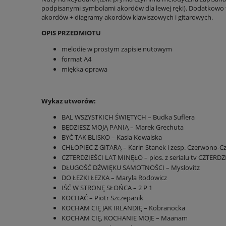
podpisanymi symbolami akordów dla lewej ręki). Dodatkowo
akordów + diagramy akordów klawiszowych i gitarowych.
OPIS PRZEDMIOTU
melodie w prostym zapisie nutowym
format A4
miękka oprawa
Wykaz utworów:
BAL WSZYSTKICH ŚWIĘTYCH – Budka Suflera
BĘDZIESZ MOJĄ PANIĄ – Marek Grechuta
BYĆ TAK BLISKO – Kasia Kowalska
CHŁOPIEC Z GITARĄ – Karin Stanek i zesp. Czerwono-Cz
CZTERDZIEŚCI LAT MINĘŁO – pios. z serialu tv CZTERD
DŁUGOŚĆ DŹWIĘKU SAMOTNOŚCI – Myslovitz
DO ŁEZKI ŁEZKA – Maryla Rodowicz
IŚĆ W STRONĘ SŁOŃCA – 2 P 1
KOCHAĆ – Piotr Szczepanik
KOCHAM CIĘ JAK IRLANDIĘ – Kobranocka
KOCHAM CIĘ, KOCHANIE MOJE – Maanam