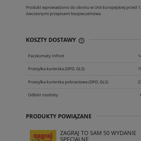
Produkt wprowadzono do obrotu w Unii Europejskiej przed 13 g
ówczesnymi przepisami bezpieczeństwa
KOSZTY DOSTAWY
Paczkomaty InPost
1
CENA NIE ZAWIERA EWENT
KOSZTÓW PŁATNOŚCI
Przesyłka kurierska (DPD, GLS)
1
Przesyłka kurierska pobraniowa (DPD, GLS)
2
Odbiór osobisty
PRODUKTY POWIĄZANE
ZAGRAJ TO SAM 50 WYDANIE
SPECJALNE