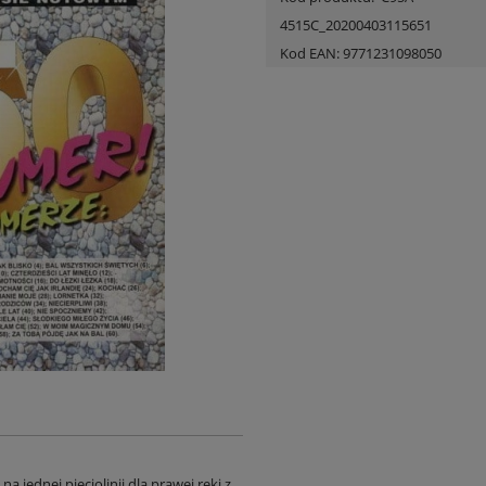
4515C_20200403115651
Kod EAN:
9771231098050
 jednej pięciolinii dla prawej ręki z