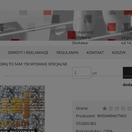
Dostępność:
Dostę
Wysyłka w:
24 go
Dostawa:
od 14,
43,00 zł
ZWROTY I REKLAMACJE
REGULAMIN
KONTAKT
KOSZYK
Cena:
Cena nie zawier
płatności
GRAJ TO SAM 150 WYDANIE SPECJALNE
szt
doda
Ocena:
Producent:
WYDAWNICTWO
STUDIO BIS
Kod produktu:
C95A-