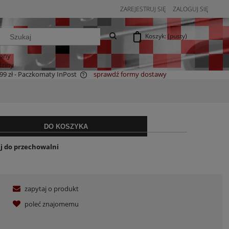
ZAREJESTRUJ SIĘ
ZALOGUJ SIĘ
Koszyk:
(pusty)
pny
dziny
99 zł
- Paczkomaty InPost
sprawdź formy dostawy
a ewentualnych kosztów
DO KOSZYKA
j do przechowalni
zapytaj o produkt
poleć znajomemu