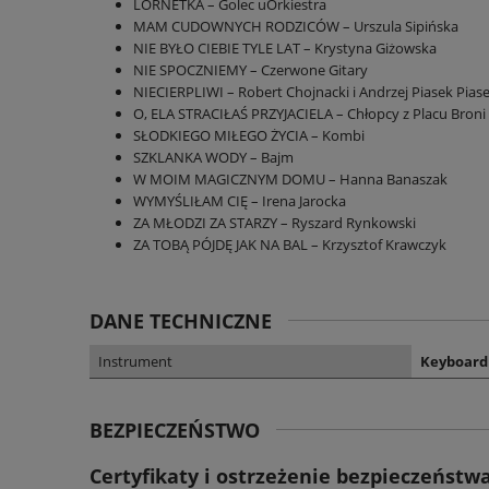
LORNETKA – Golec uOrkiestra
MAM CUDOWNYCH RODZICÓW – Urszula Sipińska
NIE BYŁO CIEBIE TYLE LAT – Krystyna Giżowska
NIE SPOCZNIEMY – Czerwone Gitary
NIECIERPLIWI – Robert Chojnacki i Andrzej Piasek Pias
O, ELA STRACIŁAŚ PRZYJACIELA – Chłopcy z Placu Broni
SŁODKIEGO MIŁEGO ŻYCIA – Kombi
SZKLANKA WODY – Bajm
W MOIM MAGICZNYM DOMU – Hanna Banaszak
WYMYŚLIŁAM CIĘ – Irena Jarocka
ZA MŁODZI ZA STARZY – Ryszard Rynkowski
ZA TOBĄ PÓJDĘ JAK NA BAL – Krzysztof Krawczyk
DANE TECHNICZNE
Instrument
Keyboard
BEZPIECZEŃSTWO
Certyfikaty i ostrzeżenie bezpieczeństw