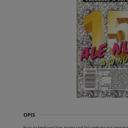
OPIS
Nuty na keyboard (tzw. pryma czyli linia melodyczna zapisana na