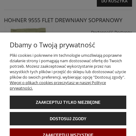
DO KOSZYKA
HOHNER 9555 FLET DREWNIANY SOPRANOWY
Dostępność:
Dostępny
Wysyłka w:
24 godziny
Dbamy o Twoją prywatność
119,99 zł
Pliki cookies i pokrewne im technologie umożliwiają poprawne
działanie strony i pomagają nam dostosować ofertę do Twoich
DO KOSZYKA
potrzeb. Możesz zaakceptować wykorzystanie przez nas
wszystkich tych plików i przejść do sklepu lub dostosować użycie
plików do swoich preferencji, wybierając opcję "Dostosuj zgody".
Więcej o plikach cookies przeczytasz w naszej Polityce
prywatności.
ZAAKCEPTUJ TYLKO NIEZBĘDNE
DOSTOSUJ ZGODY
INFORMACJE
ZAAKCEPTUJ WSZYSTKIE