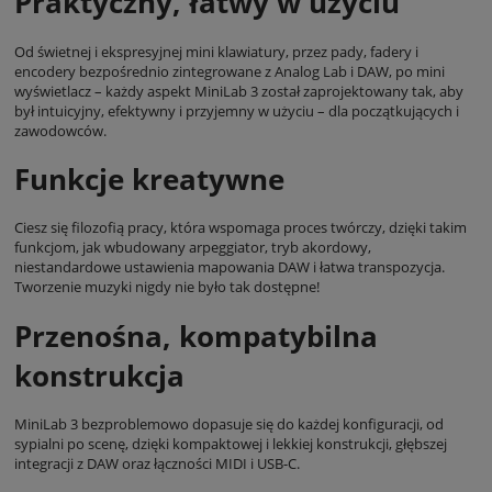
Praktyczny, łatwy w użyciu
Od świetnej i ekspresyjnej mini klawiatury, przez pady, fadery i
encodery bezpośrednio zintegrowane z Analog Lab i DAW, po mini
wyświetlacz – każdy aspekt MiniLab 3 został zaprojektowany tak, aby
był intuicyjny, efektywny i przyjemny w użyciu – dla początkujących i
zawodowców.
Funkcje kreatywne
Ciesz się filozofią pracy, która wspomaga proces twórczy, dzięki takim
funkcjom, jak wbudowany arpeggiator, tryb akordowy,
niestandardowe ustawienia mapowania DAW i łatwa transpozycja.
Tworzenie muzyki nigdy nie było tak dostępne!
Przenośna, kompatybilna
konstrukcja
MiniLab 3 bezproblemowo dopasuje się do każdej konfiguracji, od
sypialni po scenę, dzięki kompaktowej i lekkiej konstrukcji, głębszej
integracji z DAW oraz łączności MIDI i USB-C.