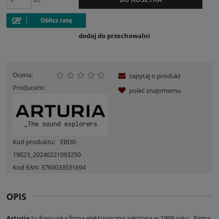
dodaj do przechowalni
Ocena:
zapytaj o produkt
Producent:
poleć znajomemu
Kod produktu:
EBD0-
19023_20240221093250
Kod EAN:
3760033531694
OPIS
Arturia
to francuska firma elektroniczna założona w 1999 roku . Firma