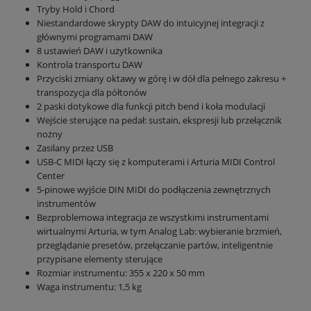
Tryby Hold i Chord
Niestandardowe skrypty DAW do intuicyjnej integracji z
głównymi programami DAW
8 ustawień DAW i użytkownika
Kontrola transportu DAW
Przyciski zmiany oktawy w górę i w dół dla pełnego zakresu +
transpozycja dla półtonów
2 paski dotykowe dla funkcji pitch bend i koła modulacji
Wejście sterujące na pedał: sustain, ekspresji lub przełącznik
nożny
Zasilany przez USB
USB-C MIDI łączy się z komputerami i Arturia MIDI Control
Center
5-pinowe wyjście DIN MIDI do podłączenia zewnętrznych
instrumentów
Bezproblemowa integracja ze wszystkimi instrumentami
wirtualnymi Arturia, w tym Analog Lab: wybieranie brzmień,
przeglądanie presetów, przełączanie partów, inteligentnie
przypisane elementy sterujące
Rozmiar instrumentu: 355 x 220 x 50 mm
Waga instrumentu: 1,5 kg