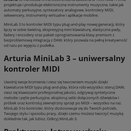
projektuje i produkuje elektroniczne instrumenty muzyczne, takie jak
automaty perkusyjne, syntezatory analogowe, kontrolery MIDI,
sekwencery, instrumenty wirtualne i aplikacje mobilne.
MiniLab 3 to kontroler MIDI typu plug-and-play nowej generacji, który
łączy w sobie świetną, ekspresyjną mini klawiaturę, elastyczne pady,
fadery i encodery oraz pakiet oprogramowania klasy premium z
bezproblemową integracją z DAW, który pozwala na pełną kreatywność
od razu po wyjęciu z pudełka.
Arturia MiniLab 3 – uniwersalny
kontroler MIDI
Uwolnij swoje brzmienie i ciesz się tworzeniem muzyki dzięki
klawiaturze MIDI typu plug-and-play, która robi wszystko: steruj DAW,
ciesz się klawiszami profesjonalnej jakości, odgrywaj syntetyczne
melodie i pętle perkusyjne, eksploruj setki dołączonych dźwięków i
próbek oraz kontroluj zewnętrzny sprzęt po MIDI – wszystko na raz.
MiniLab 3 to kontroler, który dostosowuje się do Twoich potrzeb,
Twojego stylu i sposobu pracy, dzięki czemu możesz tworzyć muzykę
dokładnie tak, jak lubisz. Odkryj MiniLab 3.