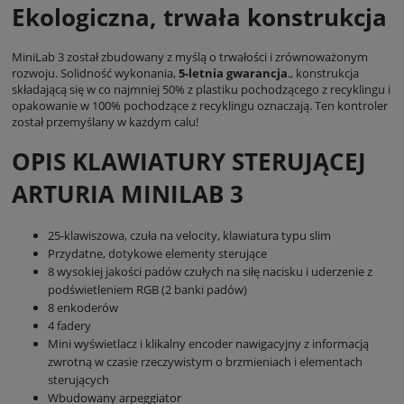
Ekologiczna, trwała konstrukcja
MiniLab 3 został zbudowany z myślą o trwałości i zrównoważonym
rozwoju. Solidność wykonania,
5-letnia gwarancja
., konstrukcja
składającą się w co najmniej 50% z plastiku pochodzącego z recyklingu i
opakowanie w 100% pochodzące z recyklingu oznaczają. Ten kontroler
został przemyślany w każdym calu!
OPIS KLAWIATURY STERUJĄCEJ
ARTURIA MINILAB 3
25-klawiszowa, czuła na velocity, klawiatura typu slim
Przydatne, dotykowe elementy sterujące
8 wysokiej jakości padów czułych na siłę nacisku i uderzenie z
podświetleniem RGB (2 banki padów)
8 enkoderów
4 fadery
Mini wyświetlacz i klikalny encoder nawigacyjny z informacją
zwrotną w czasie rzeczywistym o brzmieniach i elementach
sterujących
Wbudowany arpeggiator