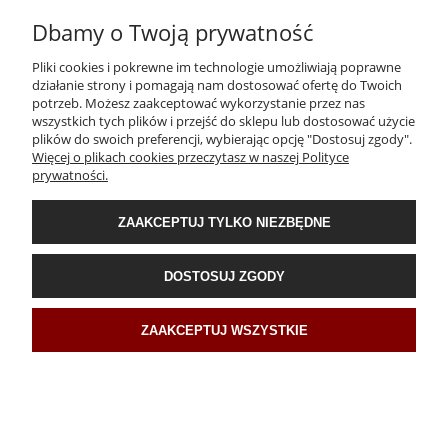
Dbamy o Twoją prywatność
419,00 zł
Pliki cookies i pokrewne im technologie umożliwiają poprawne
działanie strony i pomagają nam dostosować ofertę do Twoich
POWIADOM O DOSTĘPNOŚCI
potrzeb. Możesz zaakceptować wykorzystanie przez nas
wszystkich tych plików i przejść do sklepu lub dostosować użycie
plików do swoich preferencji, wybierając opcję "Dostosuj zgody".
Więcej o plikach cookies przeczytasz w naszej Polityce
prywatności.
ZAAKCEPTUJ TYLKO NIEZBĘDNE
DOSTOSUJ ZGODY
ZAAKCEPTUJ WSZYSTKIE