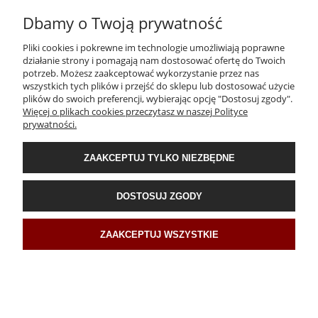
Dbamy o Twoją prywatność
Pliki cookies i pokrewne im technologie umożliwiają poprawne
działanie strony i pomagają nam dostosować ofertę do Twoich
potrzeb. Możesz zaakceptować wykorzystanie przez nas
wszystkich tych plików i przejść do sklepu lub dostosować użycie
plików do swoich preferencji, wybierając opcję "Dostosuj zgody".
Więcej o plikach cookies przeczytasz w naszej Polityce
prywatności.
IBANEZ RG5120M PRT Gitara elektryczna
ZAAKCEPTUJ TYLKO NIEZBĘDNE
7 999,00 zł
DOSTOSUJ ZGODY
Cena regularna:
9 599,00 zł
Najniższa cena:
8 099,00 zł
ZAAKCEPTUJ WSZYSTKIE
POWIADOM O DOSTĘPNOŚCI
PROMOCJA